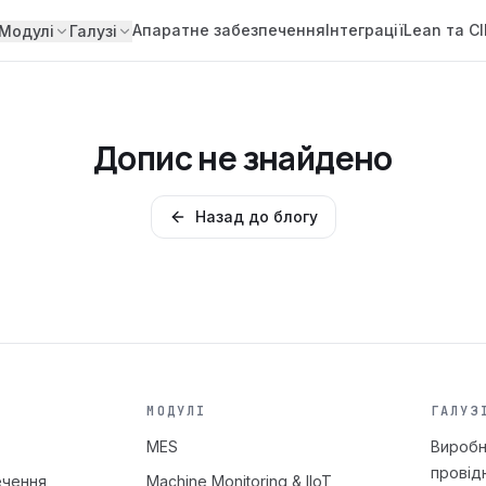
Апаратне забезпечення
Інтеграції
Lean та CI
Модулі
Галузі
Допис не знайдено
Назад до блогу
МОДУЛІ
ГАЛУЗ
MES
Виробн
провід
ечення
Machine Monitoring & IIoT