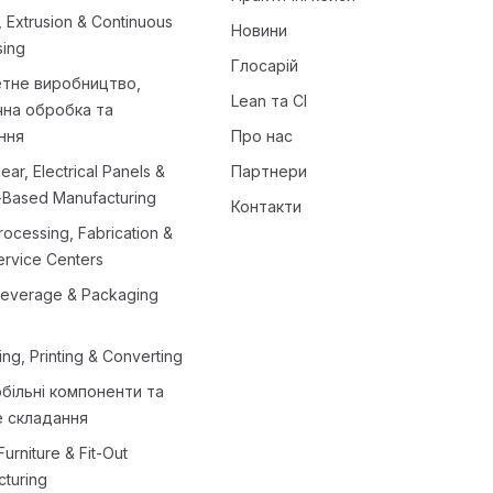
s, Extrusion & Continuous
Новини
sing
Глосарій
тне виробництво,
Lean та CI
чна обробка та
ння
Про нас
ear, Electrical Panels &
Партнери
-Based Manufacturing
Контакти
rocessing, Fabrication &
ervice Centers
Beverage & Packaging
ng, Printing & Converting
більні компоненти та
е складання
urniture & Fit-Out
turing