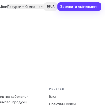
Ціни
Замовити оцінювання
Ресурси
Компанія
UA
І
РЕСУРСИ
ицтво кабельно-
Блог
никової продукції
Практичні кейси