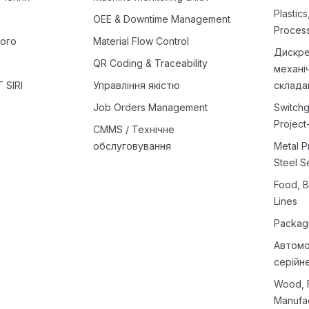
Plastic
OEE & Downtime Management
Proces
лого
Material Flow Control
Дискре
QR Coding & Traceability
механі
 SIRI
Управління якістю
склада
Job Orders Management
Switchg
Project
CMMS / Технічне
обслуговування
Metal P
Steel S
Food, 
Lines
Packagi
Автомо
серійн
Wood, F
Manufac